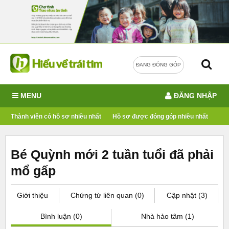
ĐANG ĐÓNG GÓP
MENU
ĐĂNG NHẬP
Thành viên có hồ sơ nhiều nhất
Hồ sơ được đóng góp nhiều nhất
Bé Quỳnh mới 2 tuần tuổi đã phải
mổ gấp
Giới thiệu
Chứng từ liên quan (0)
Cập nhật (3)
Bình luận (0)
Nhà hảo tâm (1)