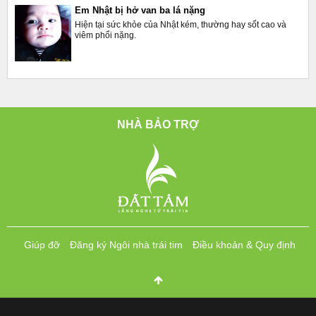
Em Nhật bị hở van ba lá nặng
Hiện tại sức khỏe của Nhật kém, thường hay sốt cao và
viêm phổi nặng.
NHÀ BẢO TRỢ
Giúp đỡ
Đăng ký Ngôi nhà trái tim
Điều khoản & Quy định