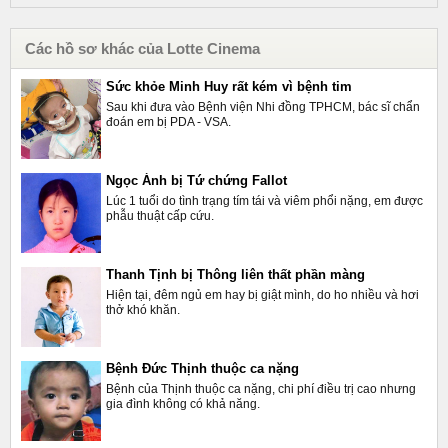
Các hồ sơ khác của Lotte Cinema
Sức khỏe Minh Huy rất kém vì bệnh tim
Sau khi đưa vào Bệnh viện Nhi đồng TPHCM, bác sĩ chẩn
đoán em bị PDA - VSA.
Ngọc Ánh bị Tứ chứng Fallot
Lúc 1 tuổi do tình trạng tím tái và viêm phổi nặng, em được
phẫu thuật cấp cứu.
Thanh Tịnh bị Thông liên thất phần màng
Hiện tại, đêm ngủ em hay bị giật mình, do ho nhiều và hơi
thở khó khăn.
Bệnh Đức Thịnh thuộc ca nặng
Bệnh của Thịnh thuộc ca nặng, chi phí điều trị cao nhưng
gia đình không có khả năng.