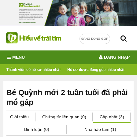
ĐANG ĐÓNG GÓP
MENU
ĐĂNG NHẬP
Thành viên có hồ sơ nhiều nhất
Hồ sơ được đóng góp nhiều nhất
Bé Quỳnh mới 2 tuần tuổi đã phải
mổ gấp
Giới thiệu
Chứng từ liên quan (0)
Cập nhật (3)
Bình luận (0)
Nhà hảo tâm (1)