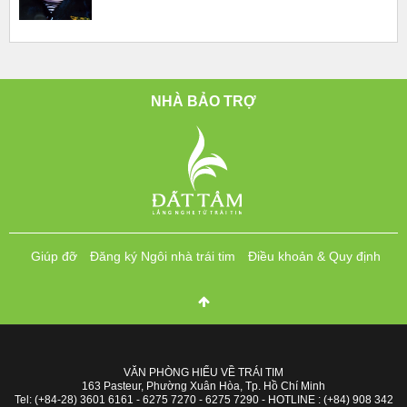
NHÀ BẢO TRỢ
Giúp đỡ
Đăng ký Ngôi nhà trái tim
Điều khoản & Quy định
VĂN PHÒNG HIỂU VỀ TRÁI TIM
163 Pasteur, Phường Xuân Hòa, Tp. Hồ Chí Minh
Tel: (+84-28) 3601 6161 - 6275 7270 - 6275 7290 - HOTLINE : (+84) 908 342