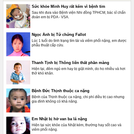
Sức khỏe Minh Huy rất kém vì bệnh tim
Sau khi đưa vào Bệnh viện Nhi đồng TPHCM, bác sĩ chẩn
đoán em bị PDA - VSA.
Ngọc Ánh bị Tứ chứng Fallot
Lúc 1 tuổi do tình trạng tím tái và viêm phổi nặng, em được
phẫu thuật cấp cứu.
Thanh Tịnh bị Thông liên thất phần màng
Hiện tại, đêm ngủ em hay bị giật mình, do ho nhiều và hơi
thở khó khăn.
Bệnh Đức Thịnh thuộc ca nặng
Bệnh của Thịnh thuộc ca nặng, chi phí điều trị cao nhưng
gia đình không có khả năng.
Em Nhật bị hở van ba lá nặng
Hiện tại sức khỏe của Nhật kém, thường hay sốt cao và
viêm phổi nặng.