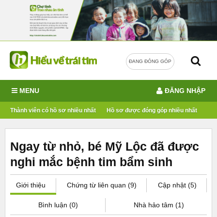
ĐANG ĐÓNG GÓP
MENU
ĐĂNG NHẬP
Thành viên có hồ sơ nhiều nhất
Hồ sơ được đóng góp nhiều nhất
Ngay từ nhỏ, bé Mỹ Lộc đã được
nghi mắc bệnh tim bẩm sinh
Giới thiệu
Chứng từ liên quan (9)
Cập nhật (5)
Bình luận (0)
Nhà hảo tâm (1)