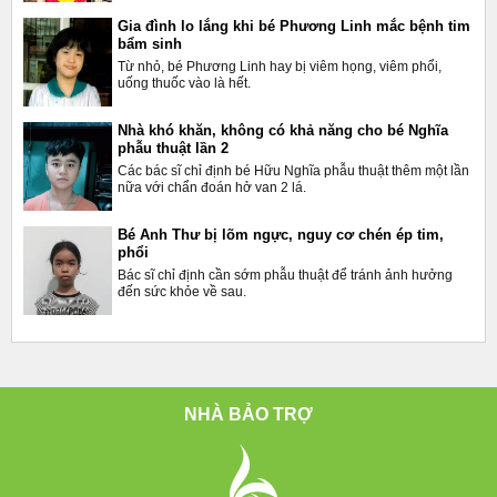
Gia đình lo lắng khi bé Phương Linh mắc bệnh tim
bẩm sinh
Từ nhỏ, bé Phương Linh hay bị viêm họng, viêm phổi,
uống thuốc vào là hết.
Nhà khó khăn, không có khả năng cho bé Nghĩa
phẫu thuật lần 2
Các bác sĩ chỉ định bé Hữu Nghĩa phẫu thuật thêm một lần
nữa với chẩn đoán hở van 2 lá.
Bé Anh Thư bị lõm ngực, nguy cơ chén ép tim,
phổi
Bác sĩ chỉ định cần sớm phẫu thuật để tránh ảnh hưởng
đến sức khỏe về sau.
NHÀ BẢO TRỢ