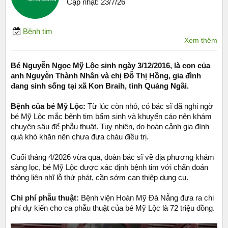
Cập nhật:
23/7/26
Bệnh tim
Xem thêm
Bé Nguyễn Ngọc Mỹ Lộc sinh ngày 3/12/2016, là con của
anh Nguyễn Thành Nhân và chị Đỗ Thị Hồng, gia đình
đang sinh sống tại xã Kon Braih, tỉnh Quảng Ngãi.
Bệnh của bé Mỹ Lộc:
Từ lúc còn nhỏ, có bác sĩ đã nghi ngờ
bé Mỹ Lộc mắc bệnh tim bẩm sinh và khuyến cáo nên khám
chuyên sâu để phẫu thuật. Tuy nhiên, do hoàn cảnh gia đình
quá khó khăn nên chưa đưa cháu điều trị.
Cuối tháng 4/2026 vừa qua, đoàn bác sĩ về địa phương khám
sàng lọc, bé Mỹ Lộc được xác định bệnh tim với chẩn đoán
thông liên nhĩ lỗ thứ phát, cần sớm can thiệp dụng cụ.
Chi phí phẫu thuật:
Bệnh viện Hoàn Mỹ Đà Nẵng đưa ra chi
phí dự kiến cho ca phẫu thuật của bé Mỹ Lộc là 72 triệu đồng.