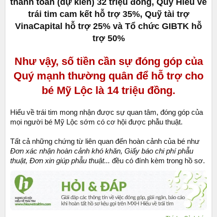
thanh toán (dự kiến) 32 triệu đồng, Quỹ Hiểu về
trái tim cam kết hỗ trợ 35%, Quỹ tài trợ
VinaCapital hỗ trợ 25% và Tổ chức GIBTK hỗ
trợ 50%
Như vậy, số tiền cần sự đóng góp của
Quý mạnh thường quân để hỗ trợ cho
bé Mỹ Lộc là 14 triệu đồng.
Hiểu về trái tim mong nhận được sự quan tâm, đóng góp của
mọi người bé Mỹ Lộc sớm có cơ hội được phẫu thuật.
Tất cả những chứng từ liên quan đến hoàn cảnh của bé như
Đơn xác nhận hoàn cảnh khó khăn, Giấy báo chi phí phẫu
thuật, Đơn xin giúp phẫu thuật...
đều có đính kèm trong hồ sơ.