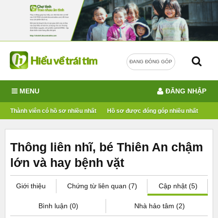
ĐANG ĐÓNG GÓP
MENU
ĐĂNG NHẬP
Thành viên có hồ sơ nhiều nhất
Hồ sơ được đóng góp nhiều nhất
Thông liên nhĩ, bé Thiên An chậm
lớn và hay bệnh vặt
Giới thiệu
Chứng từ liên quan (7)
Cập nhật (5)
Bình luận (0)
Nhà hảo tâm (2)