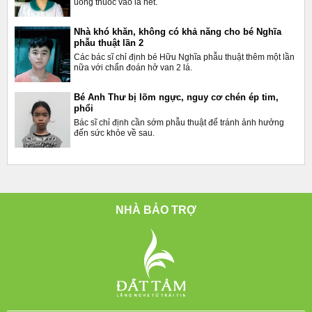
uống thuốc vào là hết.
Nhà khó khăn, không có khả năng cho bé Nghĩa
phẫu thuật lần 2
Các bác sĩ chỉ định bé Hữu Nghĩa phẫu thuật thêm một lần
nữa với chẩn đoán hở van 2 lá.
Bé Anh Thư bị lõm ngực, nguy cơ chén ép tim,
phổi
Bác sĩ chỉ định cần sớm phẫu thuật để tránh ảnh hưởng
đến sức khỏe về sau.
NHÀ BẢO TRỢ