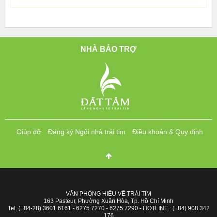
NHÀ BẢO TRỢ
Giúp đỡ
Đăng ký Ngôi nhà trái tim
Điều khoản & Quy định
VĂN PHÒNG HIỂU VỀ TRÁI TIM
163 Pasteur, Phường Xuân Hòa, Tp. Hồ Chí Minh
Tel: (+84-28) 3601 6161 - 6275 7270 - 6275 7290 - HOTLINE : (+84) 908 342
176