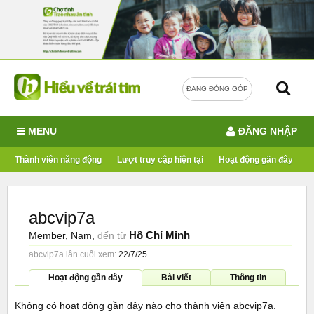
ĐANG ĐÓNG GÓP
MENU
ĐĂNG NHẬP
Thành viên năng động
Lượt truy cập hiện tại
Hoạt động gần đây
abcvip7a
Hồ Chí Minh
Member
, Nam,
đến từ
abcvip7a lần cuối xem:
22/7/25
Hoạt động gần đây
Bài viết
Thông tin
Không có hoạt động gần đây nào cho thành viên abcvip7a.