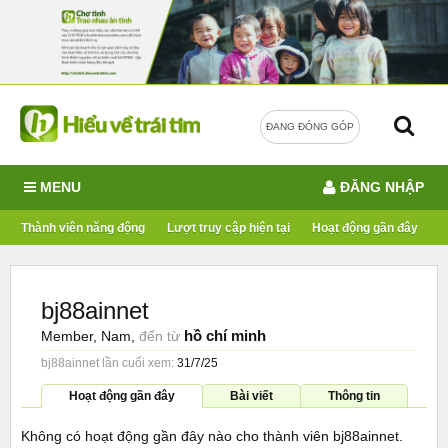
ĐANG ĐÓNG GÓP
MENU
ĐĂNG NHẬP
Thành viên năng động
Lượt truy cập hiện tại
Hoạt động gần đây
bj88ainnet
hồ chí minh
Member
, Nam,
đến từ
bj88ainnet lần cuối xem:
31/7/25
Hoạt động gần đây
Bài viết
Thông tin
Không có hoạt động gần đây nào cho thành viên bj88ainnet.