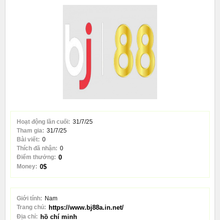
Hoạt động lần cuối:
31/7/25
Tham gia:
31/7/25
Bài viết:
0
Thích đã nhận:
0
Điểm thưởng:
0
Money:
0$
Giới tính:
Nam
Trang chủ:
https://www.bj88a.in.net/
Địa chỉ:
hồ chí minh