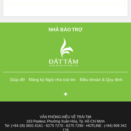
NHÀ BẢO TRỢ
Giúp đỡ
Đăng ký Ngôi nhà trái tim
Điều khoản & Quy định
VĂN PHÒNG HIỂU VỀ TRÁI TIM
163 Pasteur, Phường Xuân Hòa, Tp. Hồ Chí Minh
Tel: (+84-28) 3601 6161 - 6275 7270 - 6275 7290 - HOTLINE : (+84) 908 342
176