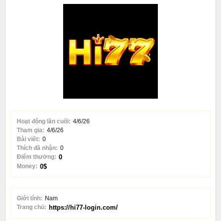
Hoạt động lần cuối:
4/6/26
Tham gia:
4/6/26
Bài viết:
0
Thích đã nhận:
0
Điểm thưởng:
0
Money:
0$
Giới tính:
Nam
Trang chủ:
https://hi77-login.com/