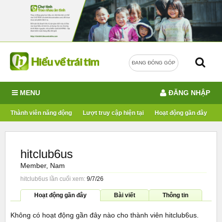
ĐANG ĐÓNG GÓP
MENU
ĐĂNG NHẬP
Thành viên năng động
Lượt truy cập hiện tại
Hoạt động gần đây
hitclub6us
Member
, Nam
hitclub6us lần cuối xem:
9/7/26
Hoạt động gần đây
Bài viết
Thông tin
Không có hoạt động gần đây nào cho thành viên hitclub6us.