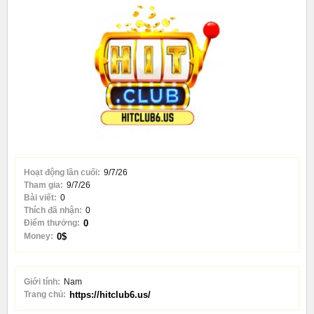
Hoạt động lần cuối:
9/7/26
Tham gia:
9/7/26
Bài viết:
0
Thích đã nhận:
0
Điểm thưởng:
0
Money:
0$
Giới tính:
Nam
Trang chủ:
https://hitclub6.us/