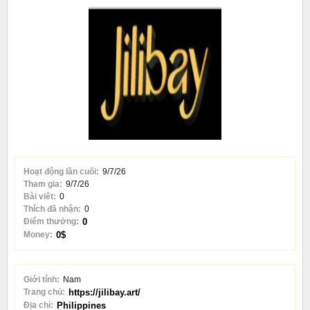
Hoạt động lần cuối:
9/7/26
Tham gia:
9/7/26
Bài viết:
0
Thích đã nhận:
0
Điểm thưởng:
0
Money:
0$
Giới tính:
Nam
Trang chủ:
https://jilibay.art/
Địa chỉ:
Philippines