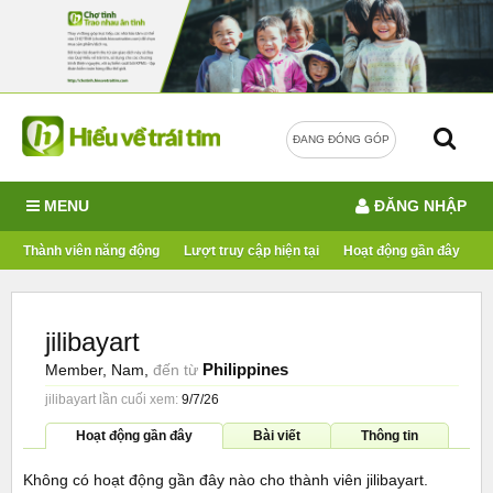
ĐANG ĐÓNG GÓP
MENU
ĐĂNG NHẬP
Thành viên năng động
Lượt truy cập hiện tại
Hoạt động gần đây
jilibayart
Philippines
Member
, Nam,
đến từ
jilibayart lần cuối xem:
9/7/26
Hoạt động gần đây
Bài viết
Thông tin
Không có hoạt động gần đây nào cho thành viên jilibayart.