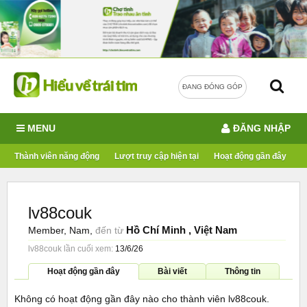
ĐANG ĐÓNG GÓP
MENU
ĐĂNG NHẬP
Thành viên năng động
Lượt truy cập hiện tại
Hoạt động gần đây
lv88couk
Hồ Chí Minh , Việt Nam
Member
, Nam,
đến từ
lv88couk lần cuối xem:
13/6/26
Hoạt động gần đây
Bài viết
Thông tin
Không có hoạt động gần đây nào cho thành viên lv88couk.