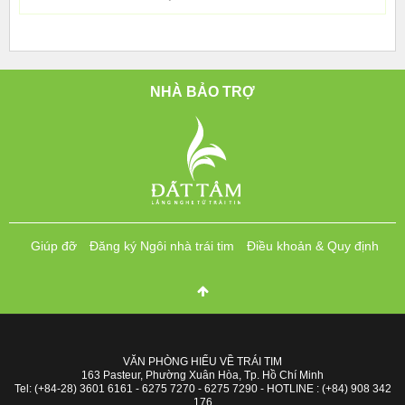
NHÀ BẢO TRỢ
Giúp đỡ
Đăng ký Ngôi nhà trái tim
Điều khoản & Quy định
VĂN PHÒNG HIỂU VỀ TRÁI TIM
163 Pasteur, Phường Xuân Hòa, Tp. Hồ Chí Minh
Tel: (+84-28) 3601 6161 - 6275 7270 - 6275 7290 - HOTLINE : (+84) 908 342
176