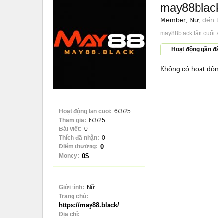
may88blac
Member
, Nữ,
đến 
may88black lần cuối 
Hoạt động gần đ
Không có hoạt độn
Hoạt động lần cuối:
6/3/25
Tham gia:
6/3/25
Bài viết:
0
Thích đã nhận:
0
Điểm thưởng:
0
Money:
0$
Giới tính:
Nữ
Trang chủ:
https://may88.black/
Địa chỉ: