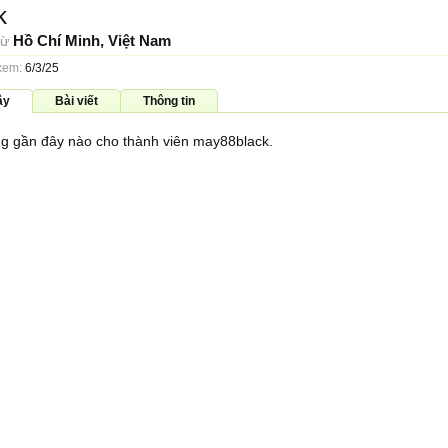
k
Hồ Chí Minh, Việt Nam
từ
xem:
6/3/25
ây
Bài viết
Thông tin
g gần đây nào cho thành viên may88black.