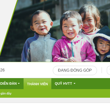
026
ĐANG ĐÓNG GÓP
DIỄN ĐÀN
QUỸ HVTT
THÀNH VIÊN
 gần đây