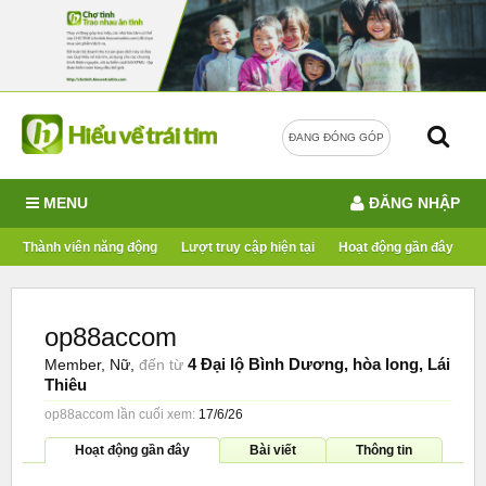
ĐANG ĐÓNG GÓP
MENU
ĐĂNG NHẬP
Thành viên năng động
Lượt truy cập hiện tại
Hoạt động gần đây
op88accom
4 Đại lộ Bình Dương, hòa long, Lái
Member
, Nữ,
đến từ
Thiêu
op88accom lần cuối xem:
17/6/26
Hoạt động gần đây
Bài viết
Thông tin