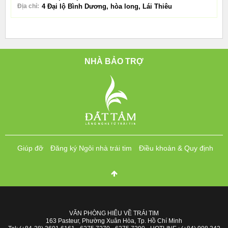
Địa chỉ:
4 Đại lộ Bình Dương, hòa long, Lái Thiêu
NHÀ BẢO TRỢ
Giúp đỡ
Đăng ký Ngôi nhà trái tim
Điều khoản & Quy định
VĂN PHÒNG HIỂU VỀ TRÁI TIM
163 Pasteur, Phường Xuân Hòa, Tp. Hồ Chí Minh