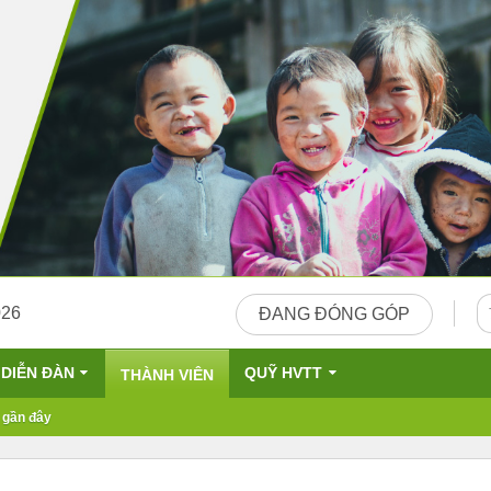
026
ĐANG ĐÓNG GÓP
DIỄN ĐÀN
QUỸ HVTT
THÀNH VIÊN
 gần đây