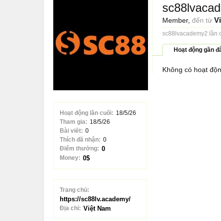
sc88lvaca
Vi
Member
,
đến từ
sc88lvacademy2 lần 
Hoạt động gần đ
Không có hoạt độn
Hoạt động lần cuối:
18/5/26
Tham gia:
18/5/26
Bài viết:
0
Thích đã nhận:
0
Điểm thưởng:
0
Money:
0$
Trang chủ:
https://sc88lv.academy/
Địa chỉ:
Việt Nam