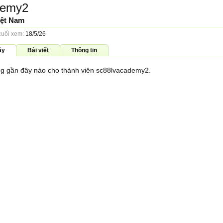
demy2
ệt Nam
cuối xem:
18/5/26
ây
Bài viết
Thông tin
g gần đây nào cho thành viên sc88lvacademy2.