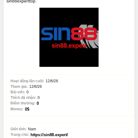
sin88experttop.
Hoạt động lần cuối:
12/6/26
Tham gia:
12/6/26
Bài viết:
0
Thích đã nhận:
0
Điểm thưởng:
0
Money:
0$
Giới tính:
Nam
Trang chủ:
https://sin88.expert/