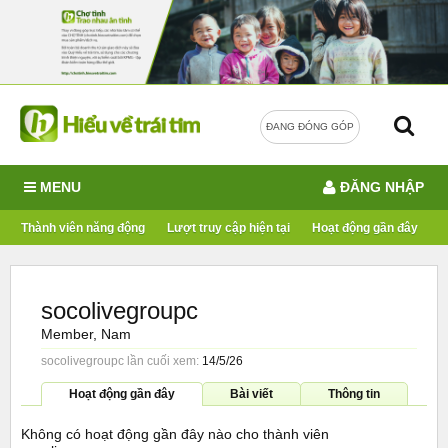
ĐANG ĐÓNG GÓP
MENU
ĐĂNG NHẬP
Thành viên năng động
Lượt truy cập hiện tại
Hoạt động gần đây
socolivegroupc
Member
, Nam
socolivegroupc lần cuối xem:
14/5/26
Hoạt động gần đây
Bài viết
Thông tin
Không có hoạt động gần đây nào cho thành viên