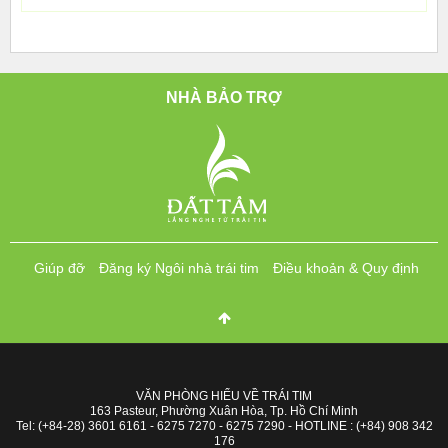
NHÀ BẢO TRỢ
Giúp đỡ
Đăng ký Ngôi nhà trái tim
Điều khoản & Quy định
VĂN PHÒNG HIỂU VỀ TRÁI TIM
163 Pasteur, Phường Xuân Hòa, Tp. Hồ Chí Minh
Tel: (+84-28) 3601 6161 - 6275 7270 - 6275 7290 - HOTLINE : (+84) 908 342
176