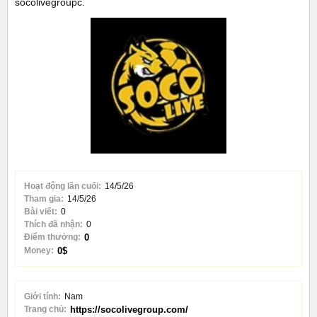
socolivegroupc.
Hoạt động lần cuối:
14/5/26
Tham gia:
14/5/26
Bài viết:
0
Thích đã nhận:
0
Điểm thưởng:
0
Money:
0$
Giới tính:
Nam
Trang chủ:
https://socolivegroup.com/