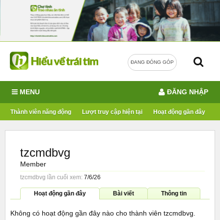
ĐANG ĐÓNG GÓP
MENU
ĐĂNG NHẬP
Thành viên năng động
Lượt truy cập hiện tại
Hoạt động gần đây
tzcmdbvg
Member
tzcmdbvg lần cuối xem:
7/6/26
Hoạt động gần đây
Bài viết
Thông tin
Không có hoạt động gần đây nào cho thành viên tzcmdbvg.