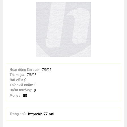
Hoạt động lần cuối:
7/6/26
Tham gia:
7/6/26
Bài viết:
0
Thích đã nhận:
0
Điểm thưởng:
0
Money:
0$
Trang chủ:
https://hi77.onl