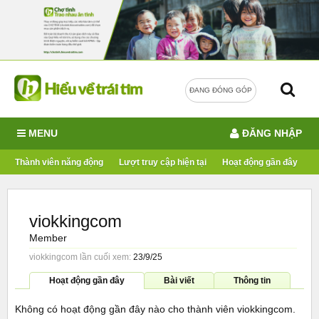
ĐANG ĐÓNG GÓP
MENU
ĐĂNG NHẬP
Thành viên năng động
Lượt truy cập hiện tại
Hoạt động gần đây
viokkingcom
Member
viokkingcom lần cuối xem:
23/9/25
Hoạt động gần đây
Bài viết
Thông tin
Không có hoạt động gần đây nào cho thành viên viokkingcom.