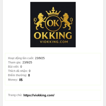
Hoạt động lần cuối:
23/9/25
Tham gia:
23/9/25
Bài viết:
0
Thích đã nhận:
0
Điểm thưởng:
0
Money:
0$
Trang chủ:
https://viokking.com/