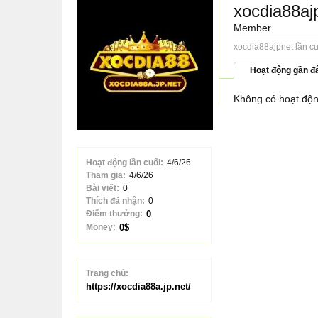
xocdia88aj
Member
xocdia88ajpnet lần c
Hoạt động gần đ
Không có hoạt độn
Hoạt động lần cuối:
4/6/26
Tham gia:
4/6/26
Bài viết:
0
Thích đã nhận:
0
Điểm thưởng:
0
Money:
0$
Trang chủ:
https://xocdia88a.jp.net/