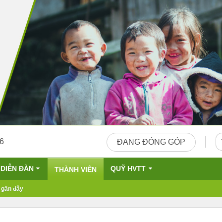
26
ĐANG ĐÓNG GÓP
DIỄN ĐÀN
QUỸ HVTT
THÀNH VIÊN
 gần đây