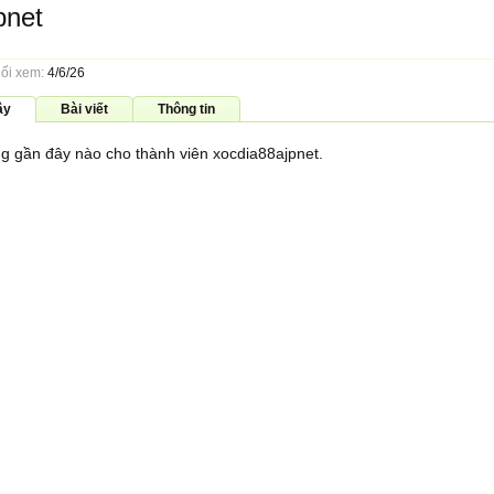
pnet
uối xem:
4/6/26
ây
Bài viết
Thông tin
g gần đây nào cho thành viên xocdia88ajpnet.