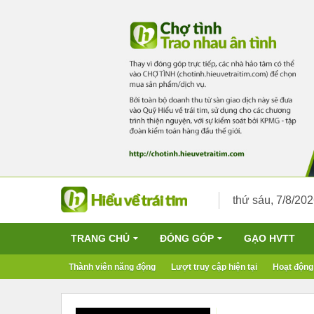
thứ sáu, 7/8/20
TRANG CHỦ
ĐÓNG GÓP
GẠO HVTT
Thành viên năng động
Lượt truy cập hiện tại
Hoạt động