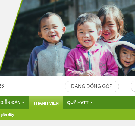
26
ĐANG ĐÓNG GÓP
DIỄN ĐÀN
QUỸ HVTT
THÀNH VIÊN
 gần đây