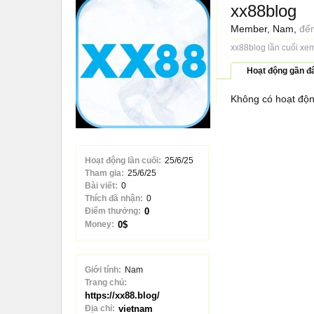
xx88blog
Member
, Nam,
đến
xx88blog lần cuối xe
Hoạt động gần đ
Không có hoạt độn
Hoạt động lần cuối:
25/6/25
Tham gia:
25/6/25
Bài viết:
0
Thích đã nhận:
0
Điểm thưởng:
0
Money:
0$
Giới tính:
Nam
Trang chủ:
https://xx88.blog/
Địa chỉ:
vietnam