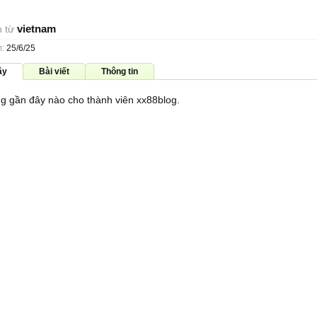
vietnam
 từ
m:
25/6/25
ây
Bài viết
Thông tin
g gần đây nào cho thành viên xx88blog.