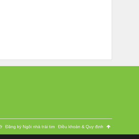
ỡ
Đăng ký Ngôi nhà trái tim
Điều khoản & Quy định