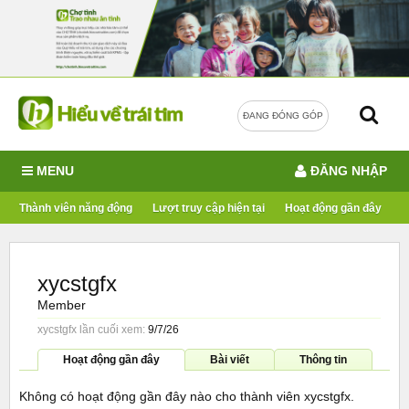
ĐANG ĐÓNG GÓP
MENU
ĐĂNG NHẬP
Thành viên năng động
Lượt truy cập hiện tại
Hoạt động gần đây
xycstgfx
Member
xycstgfx lần cuối xem:
9/7/26
Hoạt động gần đây
Bài viết
Thông tin
Không có hoạt động gần đây nào cho thành viên xycstgfx.