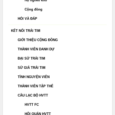
Hộ nghèo khó
Cộng đồng
HỎI VÀ ĐÁP
KẾT NỐI TRÁI TIM
GIỚI THIỆU CỘNG ĐỒNG
THÀNH VIÊN DANH DỰ
ĐẠI SỨ TRÁI TIM
SỨ GIẢ TRÁI TIM
TÌNH NGUYỆN VIÊN
THÀNH VIÊN TẬP THỂ
CÂU LẠC BỘ HVTT
HVTT FC
HỘI QUÁN HVTT