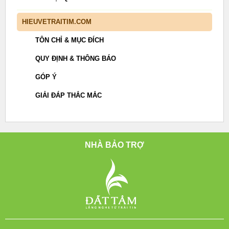
HIEUVETRAITIM.COM
TÔN CHỈ & MỤC ĐÍCH
QUY ĐỊNH & THÔNG BÁO
GÓP Ý
GIẢI ĐÁP THẮC MẮC
NHÀ BẢO TRỢ