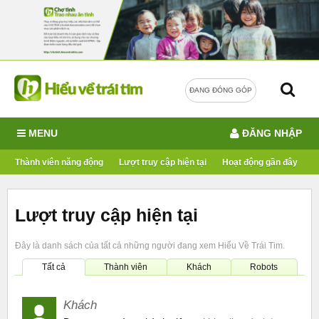
ĐANG ĐÓNG GÓP
MENU
ĐĂNG NHẬP
Thành viên năng động
Lượt truy cập hiện tại
Hoạt động gần đây
Lượt truy cập hiện tại
Đây là danh sách của tất cả những người đang xem Hiểu Về Trái Tim.
Tất cả
Thành viên
Khách
Robots
Khách