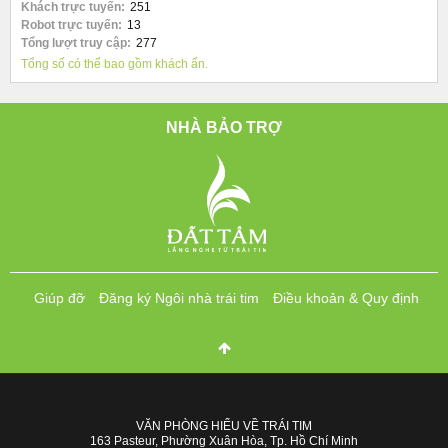
Khách trực tuyến:
251
Robot trực tuyến:
13
Tổng lượt truy cập:
277
Tổng số có thể bao gồm khách ẩn.
NHÀ BẢO TRỢ
Giúp đỡ
Đăng ký Ngôi nhà trái tim
Điều khoản & Quy định
VĂN PHÒNG HIỂU VỀ TRÁI TIM
163 Pasteur, Phường Xuân Hòa, Tp. Hồ Chí Minh