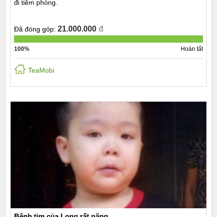
đi tiêm phòng.
21.000.000
đ
Đã đóng góp:
100%
Hoàn tất
TeaMobi
Bệnh tim của Long rất nặng