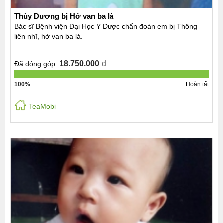
Thùy Dương bị Hở van ba lá
Bác sĩ Bệnh viện Đại Học Y Dược chẩn đoán em bị Thông
liên nhĩ, hở van ba lá.
18.750.000
đ
Đã đóng góp:
100%
Hoàn tất
TeaMobi