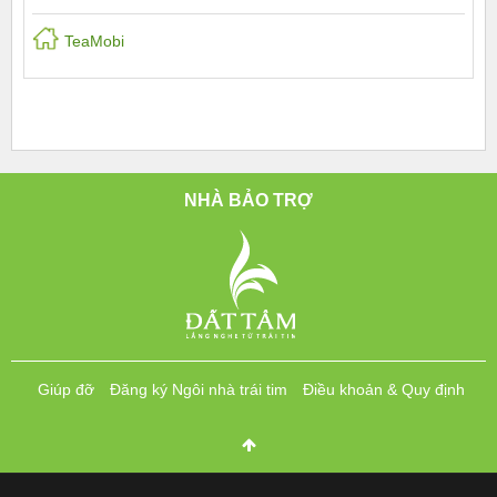
TeaMobi
NHÀ BẢO TRỢ
Giúp đỡ
Đăng ký Ngôi nhà trái tim
Điều khoản & Quy định