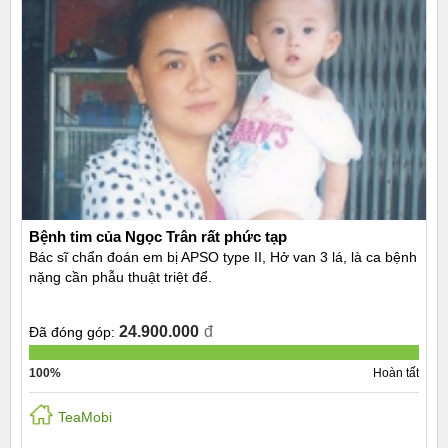
Bệnh tim của Ngọc Trân rất phức tạp
Bác sĩ chẩn đoán em bị APSO type II, Hở van 3 lá, là ca bệnh
nặng cần phẫu thuật triệt để.
24.900.000
đ
Đã đóng góp:
100%
Hoàn tất
TeaMobi