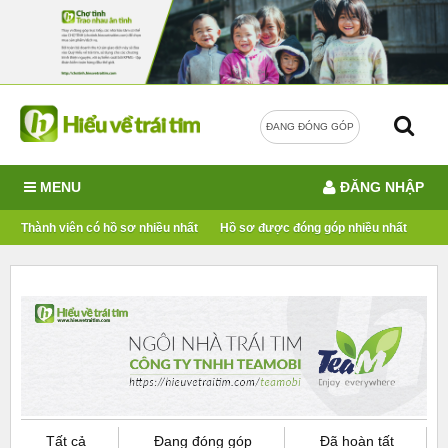
ĐANG ĐÓNG GÓP
MENU
ĐĂNG NHẬP
Thành viên có hồ sơ nhiều nhất
Hồ sơ được đóng góp nhiều nhất
Tất cả
Đang đóng góp
Đã hoàn tất